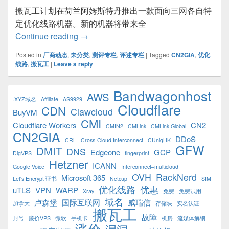
搬瓦工计划在荷兰阿姆斯特丹推出一款面向三网各自特
定优化线路机器。新的机器将带来全
搬瓦工荷兰阿姆斯特丹优化线路VPS初步
Continue reading
→
Posted in
厂商动态
,
未分类
,
测评专栏
,
评述专栏
|
Tagged
CN2GIA
,
优化
线路
,
搬瓦工
|
Leave a reply
Primary
Bandwagonhost
AWS
Sidebar
.XYZ域名
Affiliate
AS9929
Cloudflare
Widget
CDN
Clawcloud
BuyVM
Area
CMI
Cloudflare Workers
CN2
CMIN2
CMLink
CMLink Global
CN2GIA
DDoS
CRL
Cross-Cloud Interconnect
CUniqHK
GFW
DMIT
DNS
Edgeone
GCP
DigVPS
fingerprint
Hetzner
ICANN
Google Voice
Interconnect–multicloud
OVH
RackNerd
Microsoft 365
Let's Encrypt 证书
Netcup
SIM
优化线路
优惠
uTLS
VPN
WARP
Xray
免费
免费试用
域名
卢森堡
国际互联网
威瑞信
加拿大
存储块
实名认证
搬瓦工
故障
封号
廉价VPS
微软
手机卡
机房
流媒体解锁
涨价