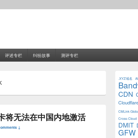
评述专栏
纠纷故事
测评专栏
Primary
Sidebar
.XYZ域名
Af
K
Band
Widget
Area
CDN
Cloudflar
CMLink Globa
卡将无法在中国内地激活
Cross-Cloud 
DMIT
Comments ↓
GFW