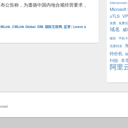
Interconnect–
bal发布公告称，为遵循中国内地合规经营要求，
Microsoft
全球数据卡将无法在中国内地激活
uTLS
V
免费
免费试
CMLink
,
CMLink Global
,
SIM
,
国际互联网
,
监管
|
Leave a
域名
威
微软
手机卡
流量转发
特价机
纠纷
羊
阿里
erved.