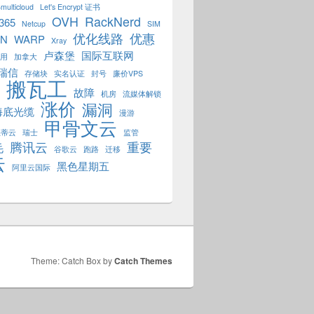
multicloud
Let's Encrypt 证书
OVH
RackNerd
 365
Netcup
SIM
优化线路
优惠
PN
WARP
Xray
卢森堡
国际互联网
用
加拿大
瑞信
存储块
实名认证
封号
廉价VPS
搬瓦工
故障
机房
流媒体解锁
涨价
漏洞
海底光缆
漫游
甲骨文云
狐蒂云
瑞士
监管
腾讯云
重要
毛
谷歌云
跑路
迁移
云
黑色星期五
阿里云国际
Theme: Catch Box by
Catch Themes