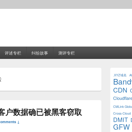
评述专栏
纠纷故事
测评专栏
Primary
Sidebar
.XYZ域名
Af
云
Band
Widget
Area
CDN
Cloudflar
CMLink Globa
客户数据确已被黑客窃取
Cross-Cloud 
DMIT
Comments ↓
GFW