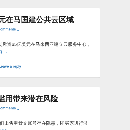
美元在马国建公共云区域
Comments ↓
划斥资65亿美元在马来西亚建立云服务中心，
甲骨文投资65亿美元在马国建公共云区域
ng
→
Leave a reply
滥用带来潜在风险
Comments ↓
我们出售甲骨文账号存在隐患，即买家进行滥
甲骨文账户转售被滥用带来潜在风险