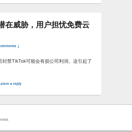
潜在威胁，用户担忧免费云
Comments ↓
封禁TikTok可能会有损公司利润。这引起了
骨文云利润受到潜在威胁，用户担忧免费云主机前景
Leave a reply
erved.