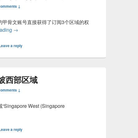
Comments ↓
的甲骨文账号直接获得了订阅3个区域的权
甲骨文付费账号现在可以订阅3个区域
eading
→
Leave a reply
坡西部区域
Comments ↓
pore West (Singapore
增新加坡西部区域
Leave a reply