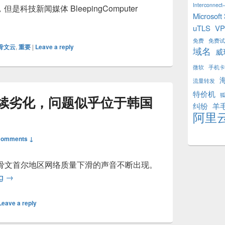
Interconnect–
技新闻媒体 BleepingComputer
Microsoft
骨文云客户数据确已被黑客窃取
uTLS
V
免费
免费试
骨文云
,
重要
|
Leave a reply
域名
威
微软
手机卡
流量转发
特价机
续劣化，问题似乎位于韩国
纠纷
羊
阿里
Comments ↓
甲骨文首尔地区网络质量下滑的声音不断出现。
甲骨文首尔网络持续劣化，问题似乎位于韩国境内节点
ng
→
Leave a reply