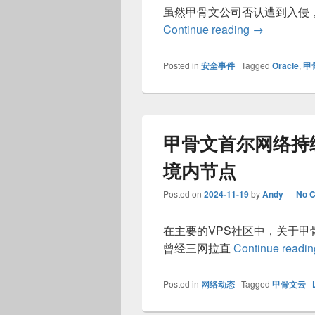
虽然甲骨文公司否认遭到入侵，但是科
调查显示甲
Continue reading
→
Posted in
安全事件
|
Tagged
Oracle
,
甲
甲骨文首尔网络持
境内节点
Posted on
2024-11-19
by
Andy
—
No 
在主要的VPS社区中，关于
曾经三网拉直
Continue readi
Posted in
网络动态
|
Tagged
甲骨文云
|