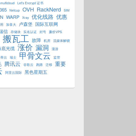
multicloud
Let's Encrypt 证书
OVH
RackNerd
 365
Netcup
SIM
优化线路
优惠
PN
WARP
Xray
卢森堡
国际互联网
用
加拿大
瑞信
存储块
实名认证
封号
廉价VPS
搬瓦工
故障
机房
流媒体解锁
涨价
漏洞
海底光缆
漫游
甲骨文云
狐蒂云
瑞士
监管
腾讯云
重要
毛
谷歌云
跑路
迁移
云
黑色星期五
阿里云国际