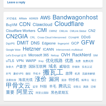
Leave a reply
Primary
Bandwagonhost
AWS
Sidebar
.XYZ域名
Affiliate
AS9929
Cloudflare
Widget
CDN
Clawcloud
BuyVM
Area
CMI
Cloudflare Workers
CN2
CMIN2
CMLink
CMLink Global
CN2GIA
DDoS
CRL
Cross-Cloud Interconnect
CUniqHK
GFW
DMIT
DNS
Edgeone
GCP
DigVPS
fingerprint
Hetzner
ICANN
Google Voice
Interconnect–multicloud
OVH
RackNerd
Microsoft 365
Let's Encrypt 证书
Netcup
SIM
优化线路
优惠
uTLS
VPN
WARP
Xray
免费
免费试用
域名
卢森堡
国际互联网
威瑞信
加拿大
存储块
实名认证
搬瓦工
故障
封号
廉价VPS
微软
手机卡
机房
流媒体解锁
涨价
漏洞
海底光缆
特价机
流量转发
漫游
狐蒂云
瑞士
甲骨文云
腾讯云
纠纷
羊毛
监管
谷歌云
跑路
迁移
阿里云
重要
黑色星期五
阿里云国际