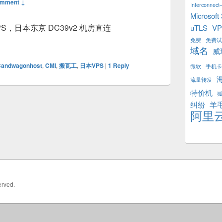
omment ↓
Interconnect–
Microsoft
 VPS，日本东京 DC39v2 机房直连
uTLS
V
京 DC39v2 直连新机型 The Tokyo Plan VPS 测评
免费
免费试
域名
威
Bandwagonhost
,
CMI
,
搬瓦工
,
日本VPS
|
1
Reply
微软
手机卡
流量转发
特价机
纠纷
羊
阿里
erved.