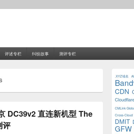
评述专栏
纠纷故事
测评专栏
Primary
Sidebar
.XYZ域名
Af
S
Band
Widget
Area
CDN
Cloudflar
CMLink Globa
DC39v2 直连新机型 The
Cross-Cloud 
DMIT
 测评
GFW