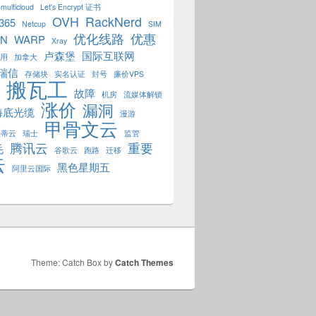
multicloud
Let's Encrypt 证书
OVH
RackNerd
 365
Netcup
SIM
优化线路
优惠
PN
WARP
Xray
卢森堡
国际互联网
用
加拿大
瑞信
存储块
实名认证
封号
廉价VPS
搬瓦工
故障
机房
流媒体解锁
涨价
漏洞
海底光缆
漫游
甲骨文云
狐蒂云
瑞士
监管
腾讯云
重要
毛
谷歌云
跑路
迁移
云
黑色星期五
阿里云国际
Theme: Catch Box by
Catch Themes