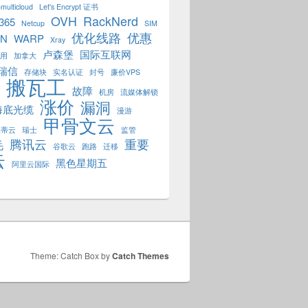
multicloud
Let's Encrypt 证书
OVH
RackNerd
 365
Netcup
SIM
优化线路
优惠
PN
WARP
Xray
卢森堡
国际互联网
用
加拿大
瑞信
存储块
实名认证
封号
廉价VPS
搬瓦工
故障
机房
流媒体解锁
涨价
漏洞
海底光缆
漫游
甲骨文云
狐蒂云
瑞士
监管
腾讯云
重要
毛
谷歌云
跑路
迁移
云
黑色星期五
阿里云国际
Theme: Catch Box by
Catch Themes