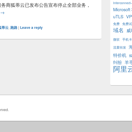
Interconnect–
服务商狐蒂云已发布公告宣布停止全部业务，
Microsoft
低价云主机服务商“狐蒂云”停止运营
→
uTLS
V
免费
免费试
狐蒂云
,
跑路
|
Leave a reply
域名
威
微软
手机卡
流量转发
特价机
纠纷
羊
阿里
erved.