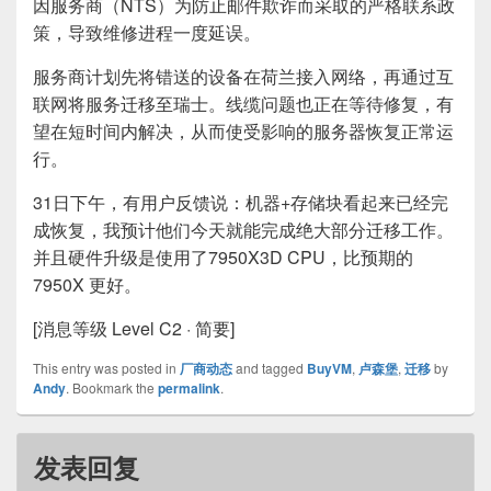
因服务商（NTS）为防止邮件欺诈而采取的严格联系政
策，导致维修进程一度延误。
服务商计划先将错送的设备在荷兰接入网络，再通过互
联网将服务迁移至瑞士。线缆问题也正在等待修复，有
望在短时间内解决，从而使受影响的服务器恢复正常运
行。
31日下午，有用户反馈说：机器+存储块看起来已经完
成恢复，我预计他们今天就能完成绝大部分迁移工作。
并且硬件升级是使用了7950X3D CPU，比预期的
7950X 更好。
[消息等级 Level C2 · 简要]
This entry was posted in
厂商动态
and tagged
BuyVM
,
卢森堡
,
迁移
by
Andy
. Bookmark the
permalink
.
发表回复