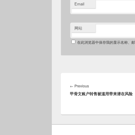
Email
网站
在此浏览器中保存我的显示名称、邮
文
章
Previous
←
Previous
导
甲骨文账户转售被滥用带来潜在风险
post:
航