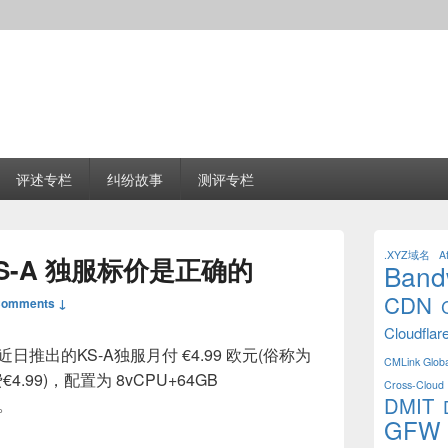
评述专栏
纠纷故事
测评专栏
Primary
Sidebar
.XYZ域名
Af
9 KS-A 独服标价是正确的
Band
Widget
Area
CDN
Comments ↓
Cloudflar
近日推出的KS-A独服月付 €4.99 欧元(俗称为
CMLink Globa
.99)，配置为 8vCPU+64GB
Cross-Cloud 
DMIT
s。
GFW