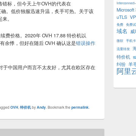
格错标，但今天上午OVH的代表在
Interconnect–
Microsoft
正确。低价独服迅速升温，炙手可热。关于该
uTLS
V
起来。
免费
免费试
域名
威
费价格。2020年 OVH 17.88 特价机以
微软
手机卡
心有余悸，但好在随后 OVH 确认这是
错误操作
流量转发
特价机
纠纷
羊
，对于中国用户而言不太友好，尤其在欧区存在
阿里
agged
OVH
,
特价机
by
Andy
. Bookmark the
permalink
.