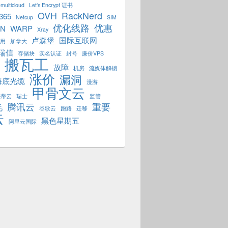
multicloud
Let's Encrypt 证书
OVH
RackNerd
 365
Netcup
SIM
优化线路
优惠
PN
WARP
Xray
卢森堡
国际互联网
用
加拿大
瑞信
存储块
实名认证
封号
廉价VPS
搬瓦工
故障
机房
流媒体解锁
涨价
漏洞
海底光缆
漫游
甲骨文云
狐蒂云
瑞士
监管
腾讯云
重要
毛
谷歌云
跑路
迁移
云
黑色星期五
阿里云国际