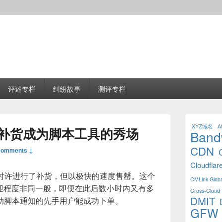
评述专栏
纠纷故事
测评专栏
Primary
Sidebar
.XYZ域名
Af
凌晨补货成为脚本工具的秀场
Band
Widget
Area
CDN
Comments ↓
Cloudflar
间23时许进行了补货，但以极快的速度售罄。这个
CMLink Globa
欢迎程度非同一般，即便在此后数小时内又有多
Cross-Cloud 
DMIT
助脚本通知的先手用户能成功下单。
GFW