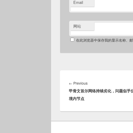
Email
网站
在此浏览器中保存我的显示名称、邮
文
章
Previous
←
Previous
导
甲骨文首尔网络持续劣化，问题似乎
post:
航
境内节点