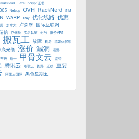
multicloud
Let's Encrypt 证书
OVH
RackNerd
 365
Netcup
SIM
优化线路
优惠
PN
WARP
Xray
卢森堡
国际互联网
用
加拿大
瑞信
存储块
实名认证
封号
廉价VPS
搬瓦工
故障
机房
流媒体解锁
涨价
漏洞
海底光缆
漫游
甲骨文云
狐蒂云
瑞士
监管
腾讯云
重要
毛
谷歌云
跑路
迁移
云
黑色星期五
阿里云国际