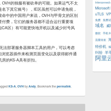
，OVH的独服有被砍单的可能。如果运气不太
Interconnect–
Microsoft
连名下其它账号），IE区虽然可以申请免税，
uTLS
V
被命中的中国用户来说，OVH与甲骨文的区别
免费
免费试
要付费，它们的服务器都不适合运行重要项
域名
威
如CA区）有可能更快地开机以及减少封号风
微软
手机卡
流量转发
特价机
又无法部署服务器脚本工具的用户，可以考虑
纠纷
羊
itor 这样的浏览器插件来检测页面变化以及获得邮件通
阿里
房的KS-A具有折扣。
agged
KS-A
,
OVH
by
Andy
. Bookmark the
permalink
.