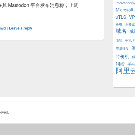
Interconnect–
在其 Mastodon 平台发布消息称，上周
Microsoft
务被 Hetzner 无预警关闭
uTLS
V
免费
免费试
iwix
|
Leave a reply
域名
威
微软
手机卡
流量转发
特价机
纠纷
羊
阿里
erved.