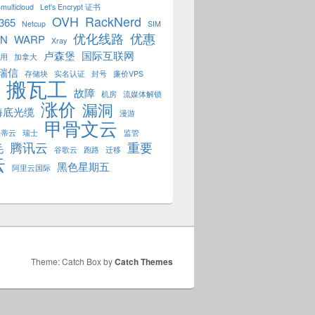
multicloud
Let's Encrypt 证书
OVH
RackNerd
 365
Netcup
SIM
优化线路
优惠
PN
WARP
Xray
卢森堡
国际互联网
用
加拿大
瑞信
存储块
实名认证
封号
廉价VPS
搬瓦工
故障
机房
流媒体解锁
涨价
漏洞
海底光缆
漫游
甲骨文云
狐蒂云
瑞士
监管
腾讯云
重要
毛
谷歌云
跑路
迁移
云
黑色星期五
阿里云国际
Theme: Catch Box by
Catch Themes