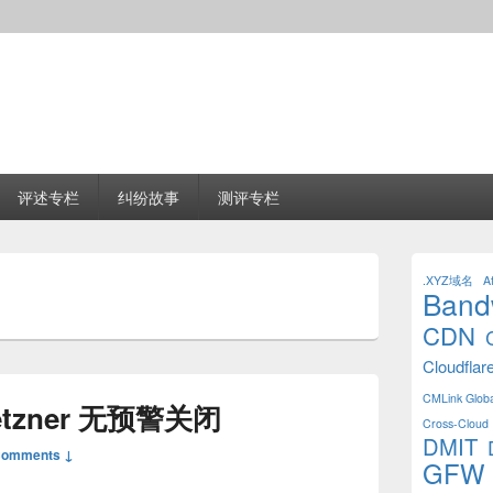
评述专栏
纠纷故事
测评专栏
Primary
Sidebar
.XYZ域名
Af
Band
Widget
Area
CDN
Cloudflar
CMLink Globa
etzner 无预警关闭
Cross-Cloud 
DMIT
Comments ↓
GFW